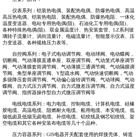
仪表系列：铠装热电偶、装配热电偶、防爆热电偶、高温
高压热电偶、铠装热电阻、装配热电偶、防爆热电阻、一体化
温度变送器、电站专用热电偶(阻)、石油化工专用电偶(阻)、
各种特殊热电偶(阻)、双金属温度计、热安装套管、LZ系列玻
璃转子流量计、涡街流量计、电磁流量计、智能显示仪表、压
力变送器、各种规格压力表等。
自控阀系列：电子式电动调节阀、电动球阀、电动蝶阀，
切断阀、气动薄膜直通单座、双座调节阀、气动笼式单座调节
阀、气动薄膜套筒调节阀、气动薄膜三通调节阀、气动隔膜调
节阀、角型单座调节阀、Y型疏水阀、气动快速切断阀，气动
多级降压套筒调节阀、气动偏心旋转调节阀、气动球阀、气动
蝶阀、自力式压力调节阀、自力式微差压调节阀、自力式温度
调节阀、指挥器操作型自力式微压调节阀等
电线电缆系列
：
电力电缆、控制电缆、计算机电缆、硅橡
胶电缆、高温电缆、阻燃耐火电缆、船用电缆、本安电缆、低
烟低卤及低烟无卤电缆、补偿电缆、铝绞线及钢芯铝绞线、架
空电缆和其它各种安装布电缆等几十个品种。
压力容器系列：GIS电器开关配套使用的焊接壳体、铸造